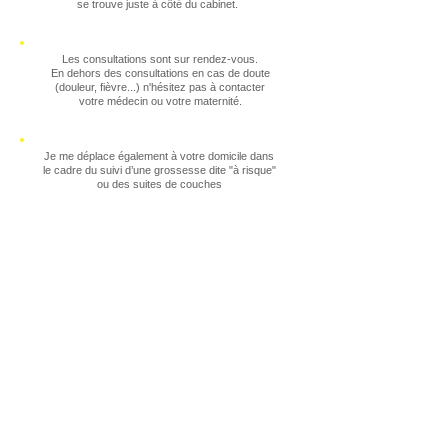
se trouve juste à côté du cabinet.
Les consultations sont sur rendez-vous.
En dehors des consultations en cas de doute
(douleur, fièvre...) n'hésitez pas à contacter
votre médecin ou votre maternité.
Je me déplace également à votre domicile dans
le cadre du suivi d’une grossesse dite "à risque"
ou des suites de couches
N° national d'inscription à l'Ordre des sages-
femmes : 32085