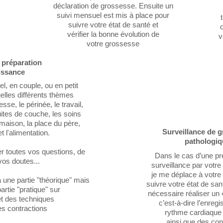
déclaration de grossesse. Ensuite un
suivi mensuel est mis à place pour
suivre votre état de santé et
vérifier la bonne évolution de
v
votre grossesse
 préparation
aissance
l, en couple, ou en petit
elles différents thèmes
sse, le périnée, le travail,
ites de couche, les soins
 maison, la place du père,
Surveillance de 
et l'alimentation.
pathologiq
er toutes vos questions, de
Dans le cas d’une pr
vos doutes...
surveillance par votr
je me déplace à votre
 une partie "théorique" mais
suivre votre état de sant
rtie "pratique" sur
nécessaire réaliser un 
 et des techniques
c’est-à-dire l’enreg
es contractions
rythme cardiaque
ainsi que des con