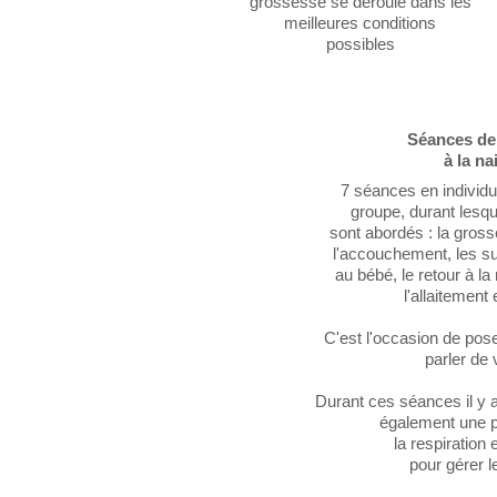
grossesse se déroule dans les
meilleures conditions
possibles
Séances de
à la n
7 séances en individue
groupe, durant lesqu
sont abordés : la grosse
l'accouchement, les su
au bébé, le retour à la
l'allaitement 
C'est l'occasion de pos
parler de 
Durant ces séances il y a
également une pa
la respiration
pour gérer l